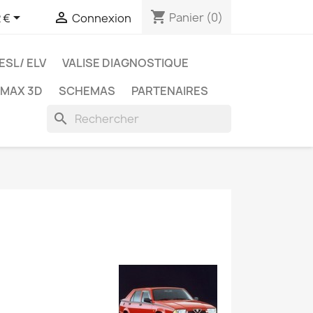
shopping_cart


Panier
(0)
 €
Connexion
ESL/ ELV
VALISE DIAGNOSTIQUE
TMAX 3D
SCHEMAS
PARTENAIRES
search