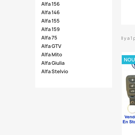
Alfa 156
Alfa 146
Alfa 155
Alfa 159
Alfa 75
Il y a 1
Alfa GTV
Alfa Mito
NOU
Alfa Giulia
Alfa Stelvio