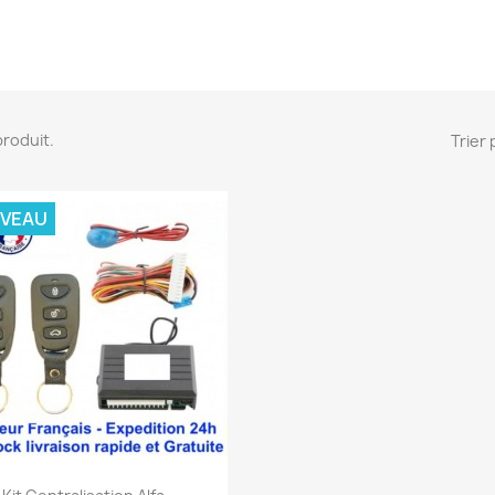
 produit.
Trier 
VEAU
Aperçu rapide
