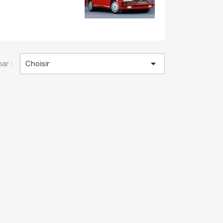

par :
Choisir