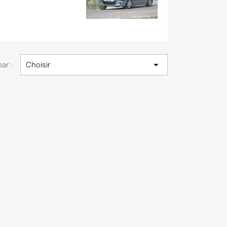

par :
Choisir