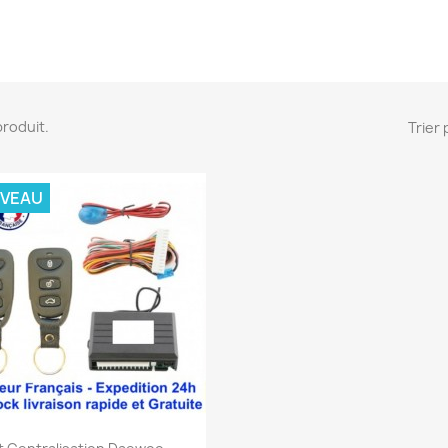
 produit.
Trier 
VEAU
Aperçu rapide
