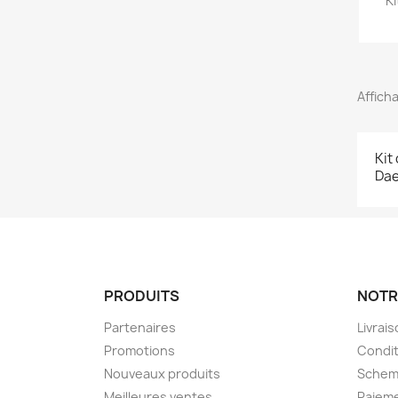
K
Afficha
Kit
Da
PRODUITS
NOTR
Partenaires
Livrai
Promotions
Condit
Nouveaux produits
Schem
Meilleures ventes
Paieme