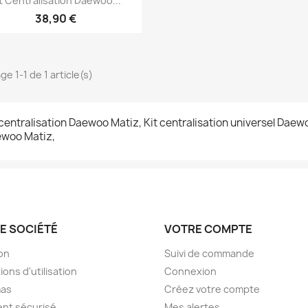
it Centralisation Daewoo...
38,90 €
ge 1-1 de 1 article(s)
 centralisation Daewoo Matiz, Kit centralisation universel Dae
ewoo
Matiz
,
E SOCIÉTÉ
VOTRE COMPTE
son
Suivi de commande
ions d'utilisation
Connexion
as
Créez votre compte
nt sécurisé
Mes alertes