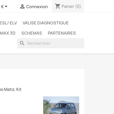
shopping_cart


Panier
(0)
 €
Connexion
ESL/ ELV
VALISE DIAGNOSTIQUE
TMAX 3D
SCHEMAS
PARTENAIRES
search
woo
Matiz
, Kit