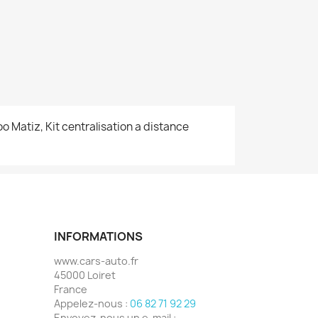
woo
Matiz
, Kit centralisation a distance
INFORMATIONS
www.cars-auto.fr
45000 Loiret
France
Appelez-nous :
06 82 71 92 29
Envoyez-nous un e-mail :