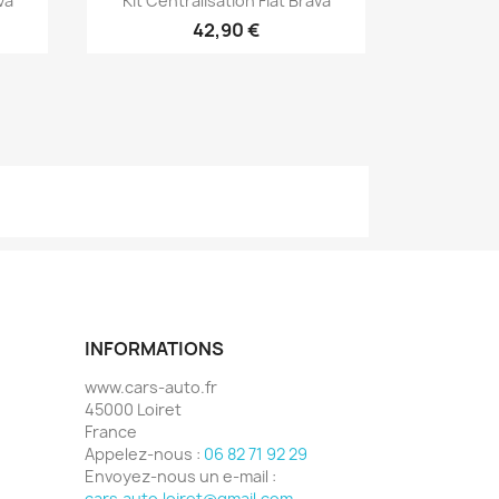
va
Kit Centralisation Fiat Brava
42,90 €
INFORMATIONS
www.cars-auto.fr
45000 Loiret
France
Appelez-nous :
06 82 71 92 29
Envoyez-nous un e-mail :
cars.auto.loiret@gmail.com