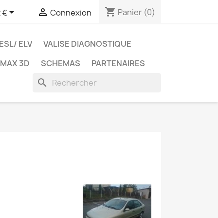
shopping_cart


Panier
(0)
 €
Connexion
ESL/ ELV
VALISE DIAGNOSTIQUE
TMAX 3D
SCHEMAS
PARTENAIRES
search