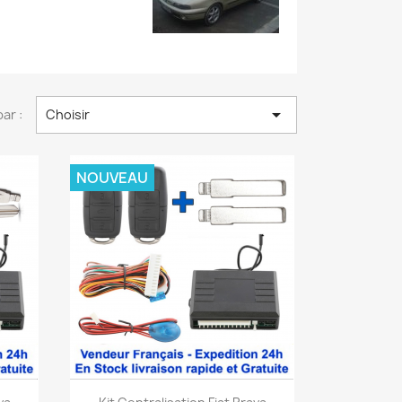

par :
Choisir
NOUVEAU
Aperçu rapide
