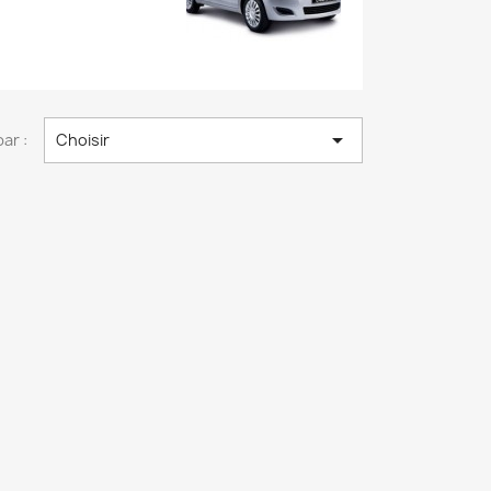

par :
Choisir