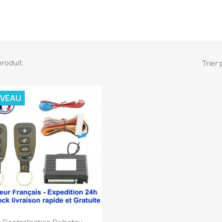
 produit.
Trier 
VEAU
Aperçu rapide
