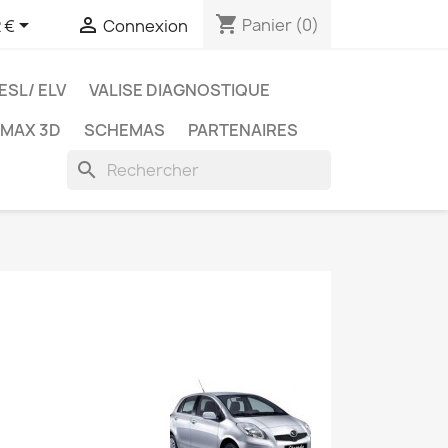
shopping_cart


Panier
(0)
 €
Connexion
ESL/ ELV
VALISE DIAGNOSTIQUE
TMAX 3D
SCHEMAS
PARTENAIRES
search