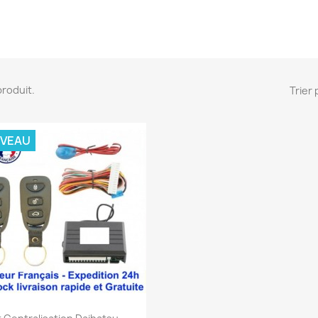
 produit.
Trier 
VEAU
Aperçu rapide
