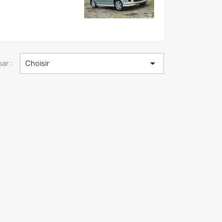

par :
Choisir