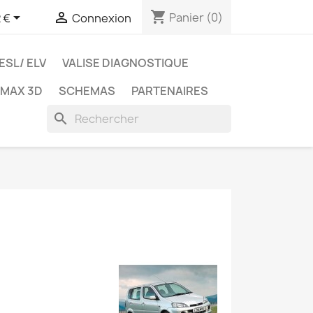
shopping_cart


Panier
(0)
 €
Connexion
ESL/ ELV
VALISE DIAGNOSTIQUE
TMAX 3D
SCHEMAS
PARTENAIRES
search