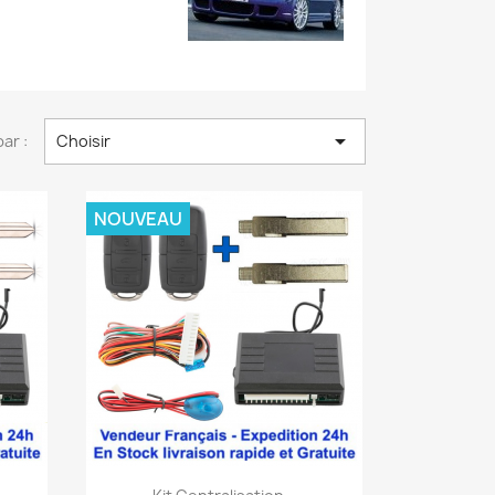

par :
Choisir
NOUVEAU
Aperçu rapide
