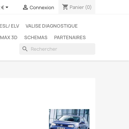
shopping_cart


Panier
(0)
 €
Connexion
ESL/ ELV
VALISE DIAGNOSTIQUE
TMAX 3D
SCHEMAS
PARTENAIRES
search