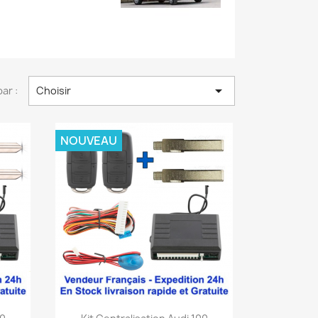

par :
Choisir
NOUVEAU
Aperçu rapide
