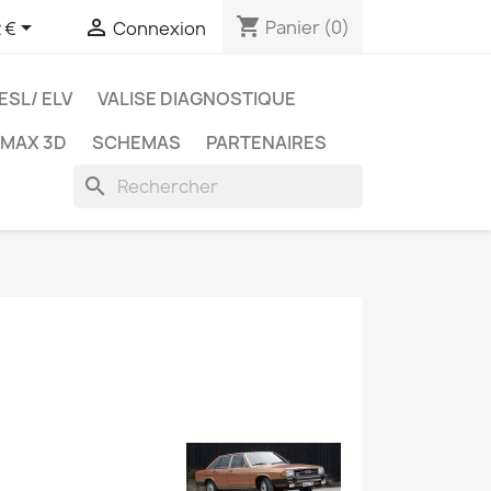
shopping_cart


Panier
(0)
 €
Connexion
ESL/ ELV
VALISE DIAGNOSTIQUE
TMAX 3D
SCHEMAS
PARTENAIRES
search