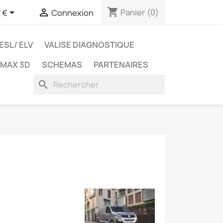
shopping_cart


Panier
(0)
 €
Connexion
ESL/ ELV
VALISE DIAGNOSTIQUE
TMAX 3D
SCHEMAS
PARTENAIRES
search