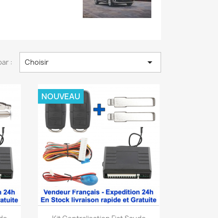

par :
Choisir
NOUVEAU
Aperçu rapide
