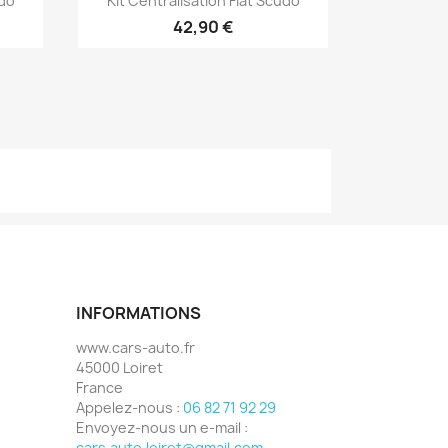
udo
Kit Centralisation Fiat Scudo
42,90 €
INFORMATIONS
www.cars-auto.fr
45000 Loiret
France
Appelez-nous :
06 82 71 92 29
Envoyez-nous un e-mail :
cars.auto.loiret@gmail.com