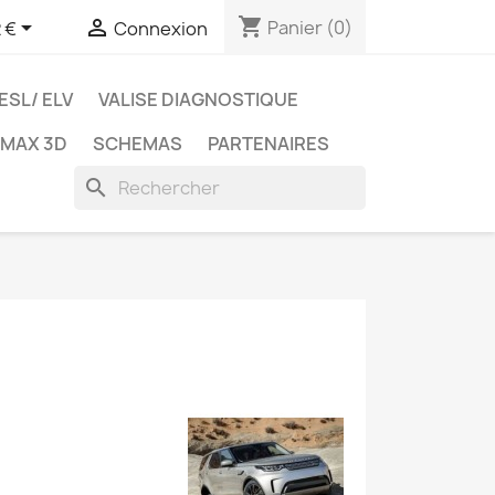
shopping_cart


Panier
(0)
 €
Connexion
ESL/ ELV
VALISE DIAGNOSTIQUE
TMAX 3D
SCHEMAS
PARTENAIRES
search