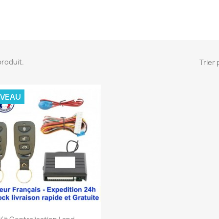
 produit.
Trier 
VEAU
Aperçu rapide
