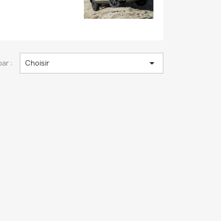

par :
Choisir