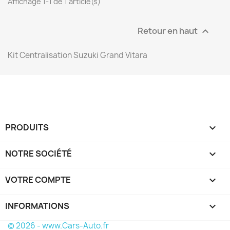
Affichage 1-1 de 1 article(s)
Retour en haut

Kit Centralisation Suzuki Grand Vitara
PRODUITS

NOTRE SOCIÉTÉ

VOTRE COMPTE

INFORMATIONS
keyboard_arrow_down
© 2026 - www.Cars-Auto.fr