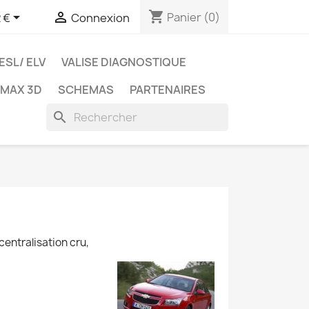
shopping_cart


Panier
(0)
 €
Connexion
ESL/ ELV
VALISE DIAGNOSTIQUE
TMAX 3D
SCHEMAS
PARTENAIRES
search
 centralisation cru,