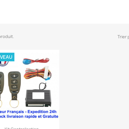
 produit.
Trier 
VEAU
Aperçu rapide
