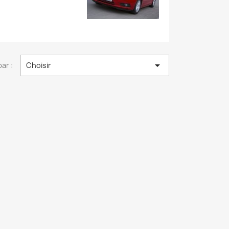

par :
Choisir