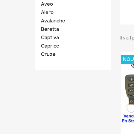
Aveo
Alero
Avalanche
Beretta
Captiva
Il y a 1
Caprice
Cruze
NOU