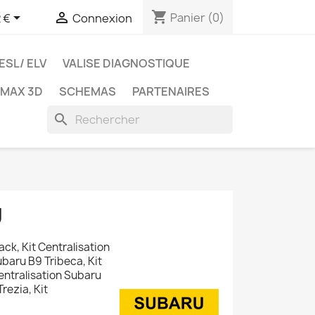
shopping_cart


Panier
(0)
 €
Connexion
ESL/ ELV
VALISE DIAGNOSTIQUE
TMAX 3D
SCHEMAS
PARTENAIRES
search
U
ack, Kit Centralisation
ubaru B9 Tribeca, Kit
Centralisation Subaru
rezia, Kit