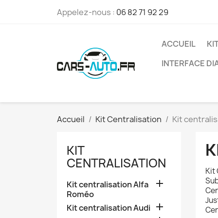
Appelez-nous :
06 82 71 92 29
ACCUEIL
KI
INTERFACE D
Accueil
Kit Centralisation
Kit centrali
K
KIT
CENTRALISATION
Kit
Sub

Kit centralisation Alfa
Cen
Roméo
Jus

Kit centralisation Audi
Cen