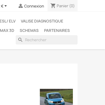
shopping_cart


Panier
(0)
 €
Connexion
ESL/ ELV
VALISE DIAGNOSTIQUE
TMAX 3D
SCHEMAS
PARTENAIRES
search