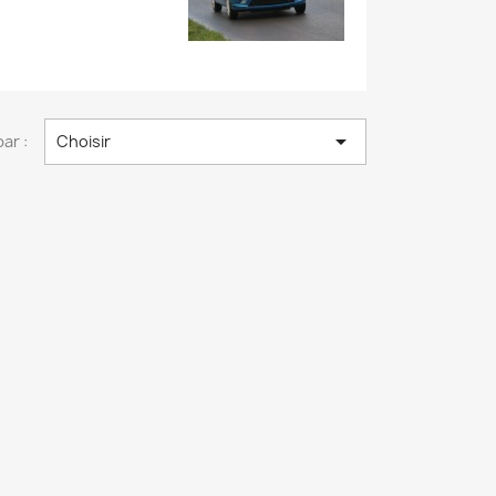

par :
Choisir