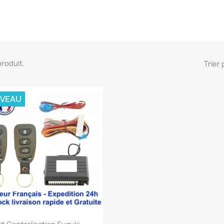
 produit.
Trier 
VEAU
Aperçu rapide
