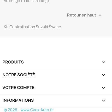
Affichage 1-1 de 1 article(s)
Retour en haut

Kit Centralisation Suzuki Swace
PRODUITS

NOTRE SOCIÉTÉ

VOTRE COMPTE

INFORMATIONS
keyboard_arrow_down
© 2026 - www.Cars-Auto.fr