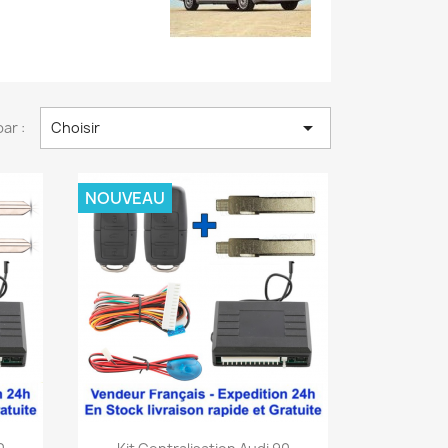

par :
Choisir
NOUVEAU
Aperçu rapide
