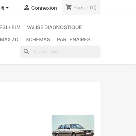
shopping_cart


Panier
(0)
 €
Connexion
ESL/ ELV
VALISE DIAGNOSTIQUE
TMAX 3D
SCHEMAS
PARTENAIRES
search