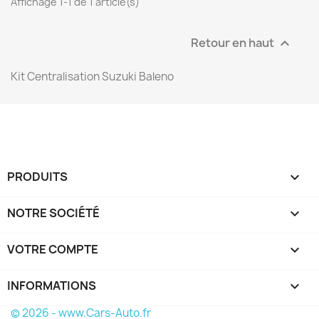
Affichage 1-1 de 1 article(s)
Retour en haut

Kit Centralisation Suzuki Baleno
PRODUITS

NOTRE SOCIÉTÉ

VOTRE COMPTE

INFORMATIONS
keyboard_arrow_down
© 2026 - www.Cars-Auto.fr