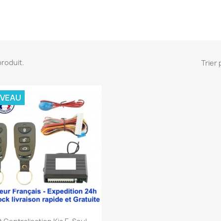
 produit.
Trier 
VEAU
Aperçu rapide
