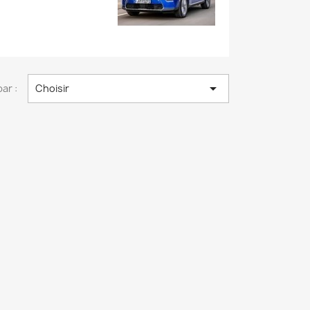

par :
Choisir