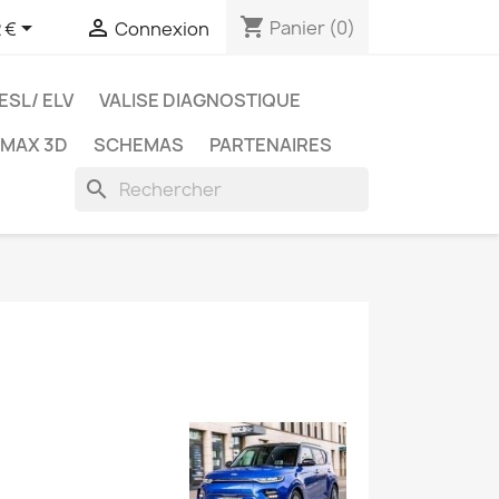
shopping_cart


Panier
(0)
 €
Connexion
ESL/ ELV
VALISE DIAGNOSTIQUE
TMAX 3D
SCHEMAS
PARTENAIRES
search