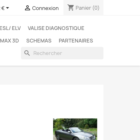
shopping_cart


Panier
(0)
 €
Connexion
ESL/ ELV
VALISE DIAGNOSTIQUE
TMAX 3D
SCHEMAS
PARTENAIRES
search