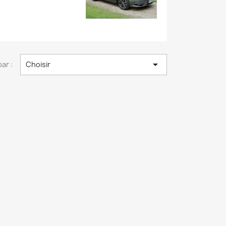

par :
Choisir