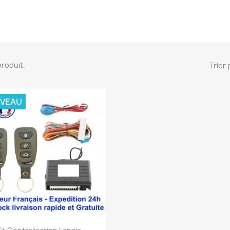
 produit.
Trier 
VEAU
Aperçu rapide
