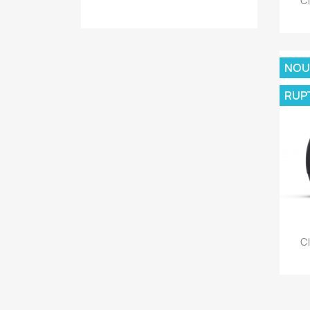
C
NOU
RUP
C