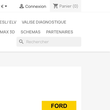
shopping_cart


Panier
(0)
 €
Connexion
ESL/ ELV
VALISE DIAGNOSTIQUE
TMAX 3D
SCHEMAS
PARTENAIRES
search