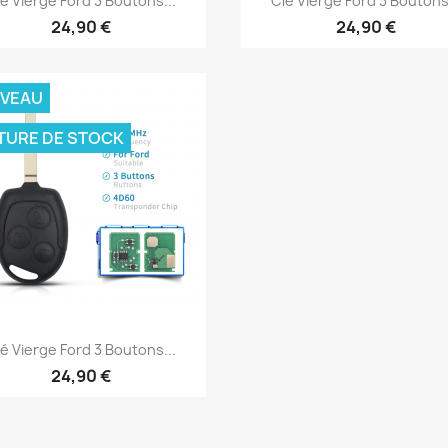
lé Vierge Ford 3 Boutons...
Clé Vierge Ford 3 Boutons.
24,90 €
24,90 €
VEAU
TURE DE STOCK
Aperçu rapide

lé Vierge Ford 3 Boutons...
24,90 €