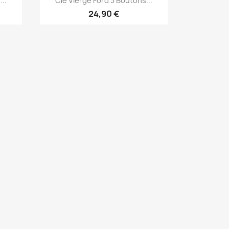
..
Clé Vierge Ford 3 Boutons...
24,90 €