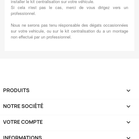
installer le kit centralisation sur votre véhicule.
Si cela n'est pas le cas, merci de vous dirigez vers un
professionnel.
Nous ne serons pas tenu résponsable des dégats occasionnées
sur votre vehicule, ou sur le kit centralisation du a un montage
non effectué par un professionnel.
PRODUITS

NOTRE SOCIÉTÉ

VOTRE COMPTE

INFORMATIONS
keyboard_arrow_down