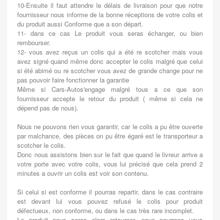
10-Ensuite il faut attendre le délais de livraison pour que notre
fournisseur nous informe de la bonne réceptions de votre colis et
du produit aussi Conforme que a son départ.
11- dans ce cas Le produit vous seras échanger, ou bien
rembourser.
12- vous avez reçus un colis qui a été re scotcher mais vous
avez signé quand même donc accepter le colis malgré que celui
si été abimé ou re scotcher vous avez de grande change pour ne
pas pouvoir faire fonctionner la garantie
Même si Cars-Autos'engage malgré tous a ce que son
fournisseur accepte le retour du produit ( même si cela ne
dépend pas de nous).
Nous ne pouvons rien vous garantir, car le colis a pu être ouverte
par malchance, des pièces on pu être égaré est le transporteur a
scotcher le colis.
Donc nous assistons bien sur le fait que quand le livreur arrive a
votre porte avec votre colis, vous lui précisé que cela prend 2
minutes a ouvrir un colis est voir son contenu.
Si celui si est conforme il pourras repartir, dans le cas contraire
est devant lui vous pouvez refusé le colis pour produit
défectueux, non conforme, ou dans le cas très rare incomplet.
Le produit nous seras alors retourner, nous pourrons vous