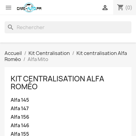
shopping_cart


(0)
search
Accueil
Kit Centralisation
Kit centralisation Alfa
Roméo
Alfa Mito
KIT CENTRALISATION ALFA
ROMÉO
Alfa 145
Alfa 147
Alfa 156
Alfa 146
Alfa 155