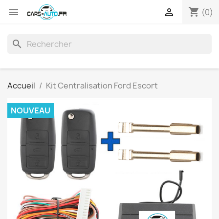
shopping_cart


(0)
search
Accueil
Kit Centralisation Ford Escort
NOUVEAU